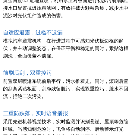
黄金角度45°近地直喷，利用水压对板面进行初步污渍清除。
接水口配置抗爆压精滤网，有效拦截大颗粒杂质，减少水中
泥沙对光伏组件造成的伤害。
自适应避震，过槛不遗漏
模拟汽车避震机构，在行进过程中可感知光伏板边框的起
伏，并主动调整姿态，在保证平衡和稳定的同时，紧贴边框
刷洗，全面覆盖不遗漏。
前刷后刮，双重控污
前置双层喷淋系统前后平行，污水推着走。同时，滚刷后置
的刮条紧贴板面，刮净残留脏污，实现双重控污，脏水不回
流，拒绝二次污染。
三重防跌落，实时语音播报
采用先进机器视觉技术，实时监测并识别悬崖、屋顶等危险
区域。当感知到危险时，飞鱼将自动刹停、启动警示灯光，